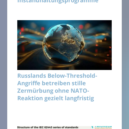
Instandhaltungsprogramme
Russlands Below-Threshold-
Angriffe betreiben stille
Zermürbung ohne NATO-
Reaktion gezielt langfristig