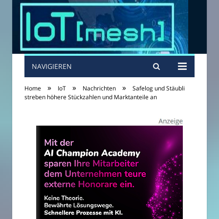
NAVIGIEREN
»
»
»
Home
IoT
Nachrichten
Safelog und Stäubli
streben höhere Stückzahlen und Marktanteile an