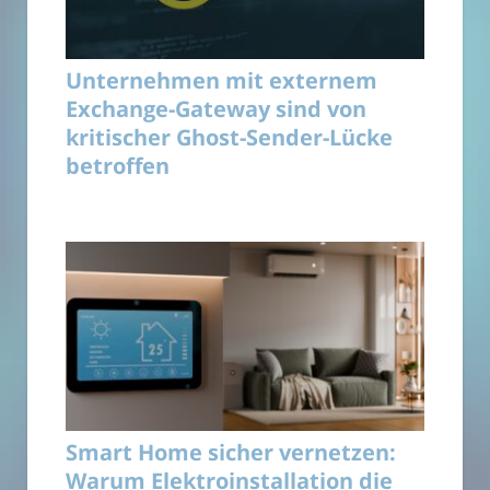
Unternehmen mit externem
Exchange-Gateway sind von
kritischer Ghost-Sender-Lücke
betroffen
Smart Home sicher vernetzen:
Warum Elektroinstallation die