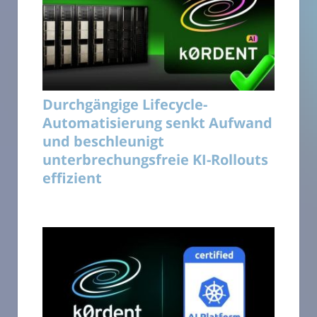
Durchgängige Lifecycle-
Automatisierung senkt Aufwand
und beschleunigt
unterbrechungsfreie KI-Rollouts
effizient