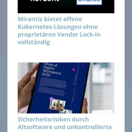
Mirantis bietet offene
Kubernetes-Lösungen ohne
proprietären Vendor Lock-in
vollständig
Sicherheitsrisiken durch
Altsoftware und unkontrollierte