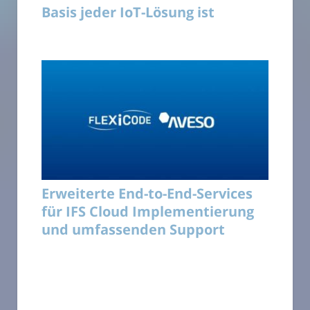
Basis jeder IoT-Lösung ist
Erweiterte End-to-End-Services
für IFS Cloud Implementierung
und umfassenden Support