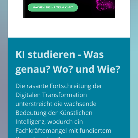
KI studieren - Was
genau? Wo? und Wie?
Die rasante Fortschreitung der
Digitalen Transformation
unterstreicht die wachsende
Bedeutung der Künstlichen
Intelligenz, wodurch ein
Fachkräftemangel mit fundiertem