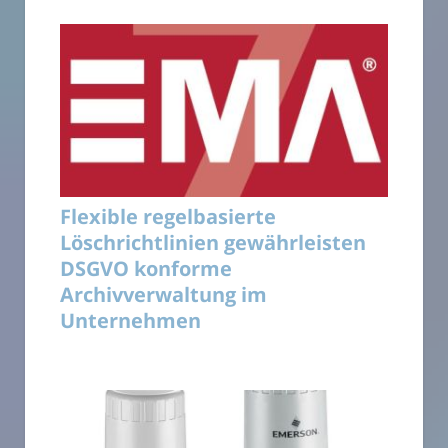
Flexible regelbasierte
Löschrichtlinien gewährleisten
DSGVO konforme
Archivverwaltung im
Unternehmen