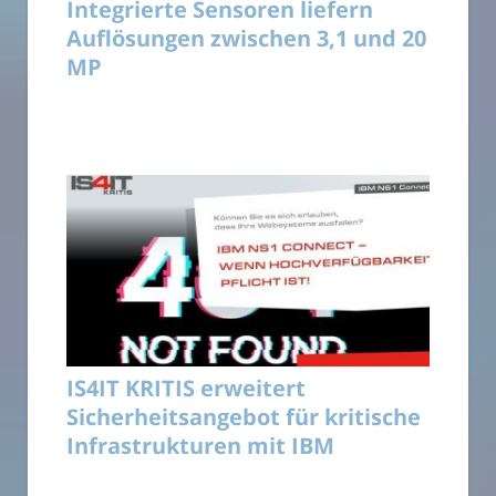
Integrierte Sensoren liefern
Auflösungen zwischen 3,1 und 20
MP
IS4IT KRITIS erweitert
Sicherheitsangebot für kritische
Infrastrukturen mit IBM