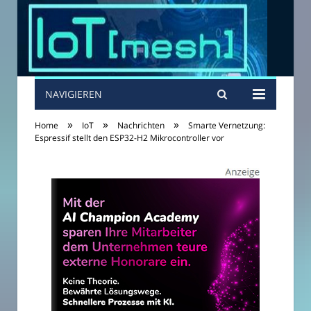
NAVIGIEREN
»
»
»
Home
IoT
Nachrichten
Smarte Vernetzung:
Espressif stellt den ESP32-H2 Mikrocontroller vor