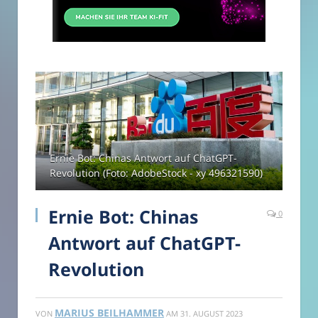
Ernie Bot: Chinas Antwort auf ChatGPT-
Revolution (Foto: AdobeStock - xy 496321590)
Ernie Bot: Chinas
0
Antwort auf ChatGPT-
Revolution
MARIUS BEILHAMMER
VON
AM
31. AUGUST 2023