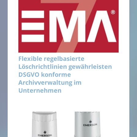
Flexible regelbasierte
Löschrichtlinien gewährleisten
DSGVO konforme
Archivverwaltung im
Unternehmen