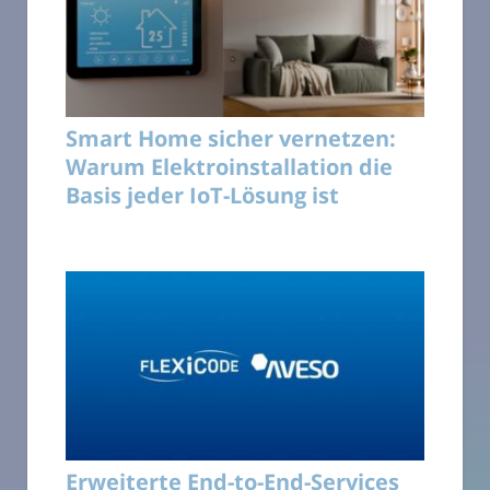
Smart Home sicher vernetzen:
Warum Elektroinstallation die
Basis jeder IoT-Lösung ist
Erweiterte End-to-End-Services