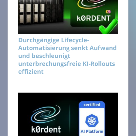
Durchgängige Lifecycle-
Automatisierung senkt Aufwand
und beschleunigt
unterbrechungsfreie KI-Rollouts
effizient