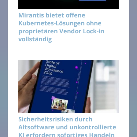
Mirantis bietet offene
Kubernetes-Lösungen ohne
proprietären Vendor Lock-in
vollständig
Sicherheitsrisiken durch
Altsoftware und unkontrollierte
KI erfordern sofortiges Handeln