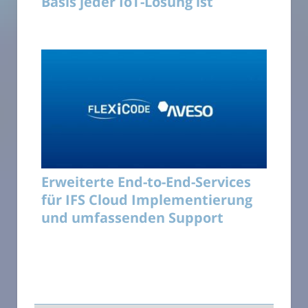
Basis jeder IoT-Lösung ist
Erweiterte End-to-End-Services
für IFS Cloud Implementierung
und umfassenden Support