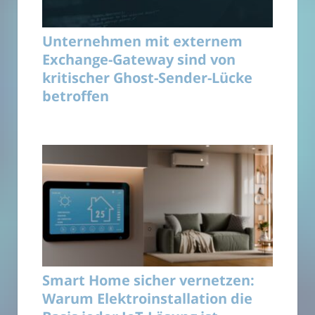
Unternehmen mit externem
Exchange-Gateway sind von
kritischer Ghost-Sender-Lücke
betroffen
Smart Home sicher vernetzen:
Warum Elektroinstallation die