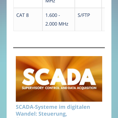
MHz
FA
CAT 8
1.600 -
S/FTP
G
2.000 MHz
SCADA-Systeme im digitalen
Wandel: Steuerung,