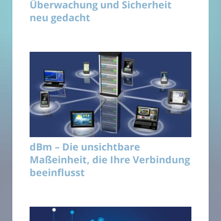
Überwachung und Sicherheit
neu gedacht
dBm – Die unsichtbare
Maßeinheit, die Ihre Verbindung
beeinflusst