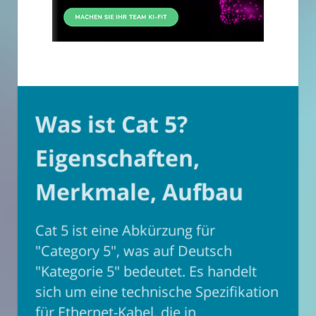
Was ist Cat 5?
Eigenschaften,
Merkmale, Aufbau
Cat 5 ist eine Abkürzung für
"Category 5", was auf Deutsch
"Kategorie 5" bedeutet. Es handelt
sich um eine technische Spezifikation
für
Ethernet
-Kabel, die in