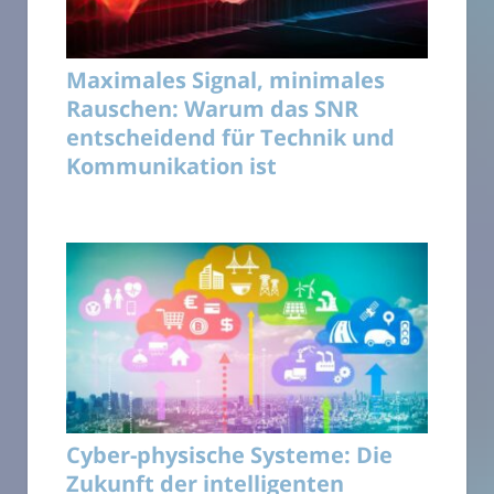
Maximales Signal, minimales
Rauschen: Warum das SNR
entscheidend für Technik und
Kommunikation ist
Cyber-physische Systeme: Die
Zukunft der intelligenten