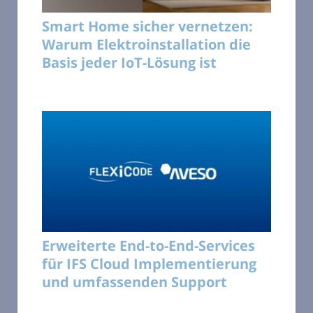
Smart Home sicher vernetzen:
Warum Elektroinstallation die
Basis jeder IoT-Lösung ist
Erweiterte End-to-End-Services
für IFS Cloud Implementierung
und umfassenden Support