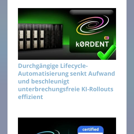
Durchgängige Lifecycle-
Automatisierung senkt Aufwand
und beschleunigt
unterbrechungsfreie KI-Rollouts
effizient