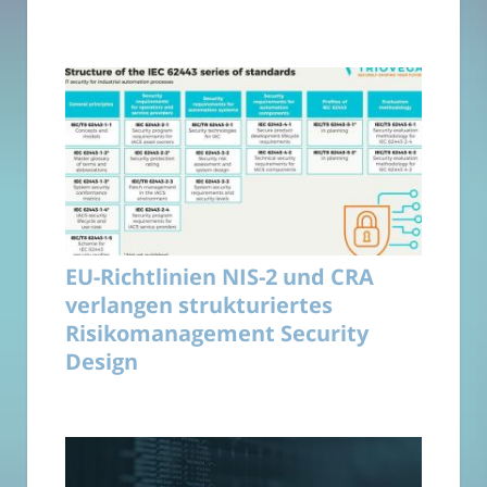
EU-Richtlinien NIS-2 und CRA
verlangen strukturiertes
Risikomanagement Security
Design