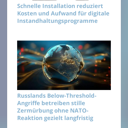
Schnelle Installation reduziert
Kosten und Aufwand für digitale
Instandhaltungsprogramme
Russlands Below-Threshold-
Angriffe betreiben stille
Zermürbung ohne NATO-
Reaktion gezielt langfristig