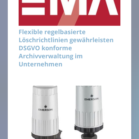
Flexible regelbasierte
Löschrichtlinien gewährleisten
DSGVO konforme
Archivverwaltung im
Unternehmen