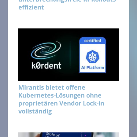
effizient
Mirantis bietet offene
Kubernetes-Lösungen ohne
proprietären Vendor Lock-in
vollständig