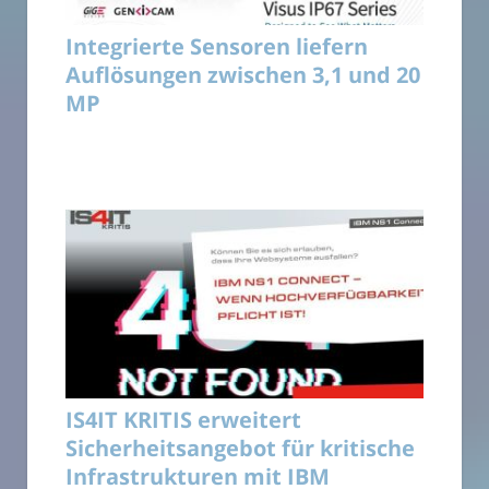
Integrierte Sensoren liefern
Auflösungen zwischen 3,1 und 20
MP
IS4IT KRITIS erweitert
Sicherheitsangebot für kritische
Infrastrukturen mit IBM