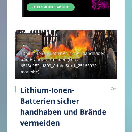
Lithium-Ionen-Batterien sicher handhaben
und Brände vermeiden (Foto:
6513e952cd899_AdobeStock_251629391-
markobe)
Lithium-Ionen-
0
Batterien sicher
handhaben und Brände
vermeiden