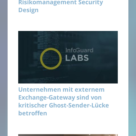
Risikomanagement Security
Design
Unternehmen mit externem
Exchange-Gateway sind von
kritischer Ghost-Sender-Lücke
betroffen