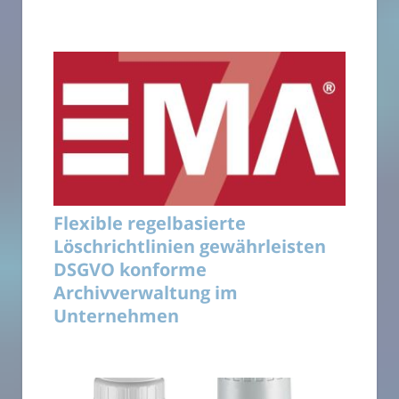
Flexible regelbasierte
Löschrichtlinien gewährleisten
DSGVO konforme
Archivverwaltung im
Unternehmen