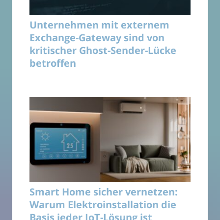
Unternehmen mit externem
Exchange-Gateway sind von
kritischer Ghost-Sender-Lücke
betroffen
Smart Home sicher vernetzen:
Warum Elektroinstallation die
Basis jeder IoT-Lösung ist