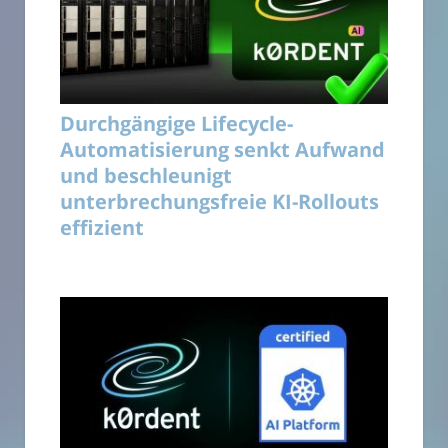
Durchgängige Lifecycle-
Automatisierung senkt Aufwand
und beschleunigt
unterbrechungsfreie KI-Rollouts
effizient