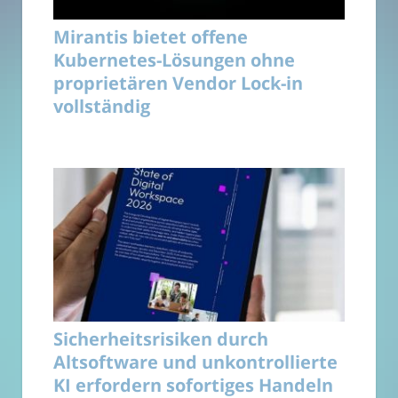
Mirantis bietet offene
Kubernetes-Lösungen ohne
proprietären Vendor Lock-in
vollständig
Sicherheitsrisiken durch
Altsoftware und unkontrollierte
KI erfordern sofortiges Handeln