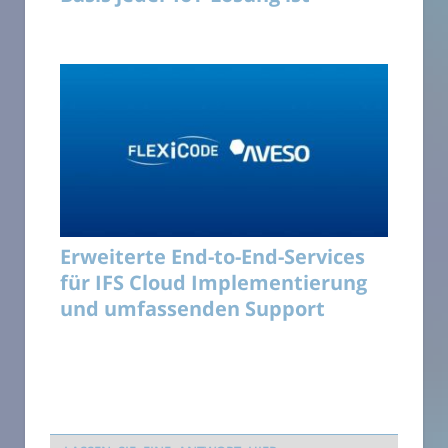
Erweiterte End-to-End-Services
für IFS Cloud Implementierung
und umfassenden Support