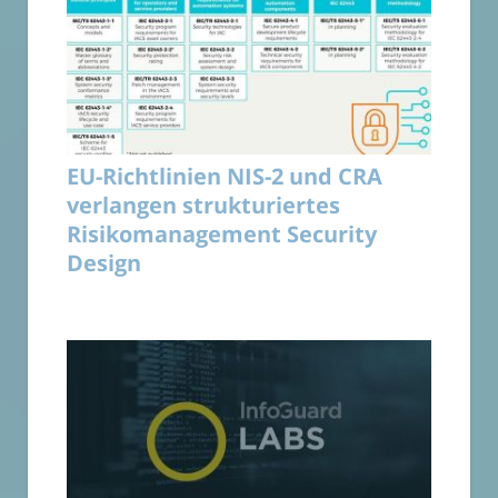
EU-Richtlinien NIS-2 und CRA
verlangen strukturiertes
Risikomanagement Security
Design