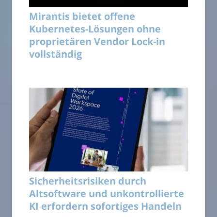
Mirantis bietet offene
Kubernetes-Lösungen ohne
proprietären Vendor Lock-in
vollständig
Sicherheitsrisiken durch
Altsoftware und unkontrollierte
KI erfordern sofortiges Handeln