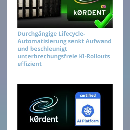
Durchgängige Lifecycle-
Automatisierung senkt Aufwand
und beschleunigt
unterbrechungsfreie KI-Rollouts
effizient