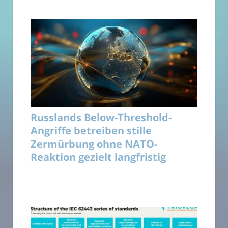
Russlands Below-Threshold-
Angriffe betreiben stille
Zermürbung ohne NATO-
Reaktion gezielt langfristig