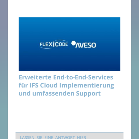
Erweiterte End-to-End-Services
für IFS Cloud Implementierung
und umfassenden Support
LASSEN SIE EINE ANTWORT HIER