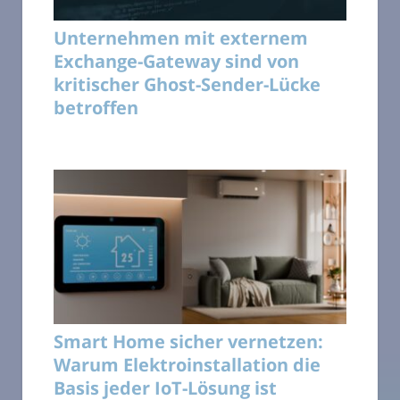
Unternehmen mit externem
Exchange-Gateway sind von
kritischer Ghost-Sender-Lücke
betroffen
Smart Home sicher vernetzen:
Warum Elektroinstallation die
Basis jeder IoT-Lösung ist