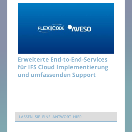
Erweiterte End-to-End-Services
für IFS Cloud Implementierung
und umfassenden Support
LASSEN SIE EINE ANTWORT HIER