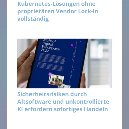
Kubernetes-Lösungen ohne
proprietären Vendor Lock-in
vollständig
Sicherheitsrisiken durch
Altsoftware und unkontrollierte
KI erfordern sofortiges Handeln