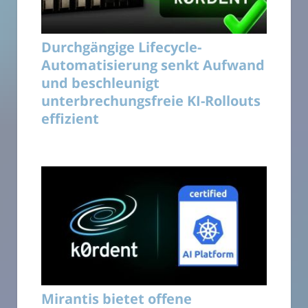
Durchgängige Lifecycle-
Automatisierung senkt Aufwand
und beschleunigt
unterbrechungsfreie KI-Rollouts
effizient
Mirantis bietet offene