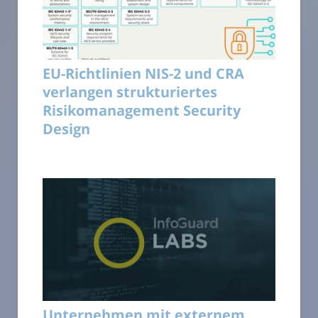
EU-Richtlinien NIS-2 und CRA
verlangen strukturiertes
Risikomanagement Security
Design
Unternehmen mit externem