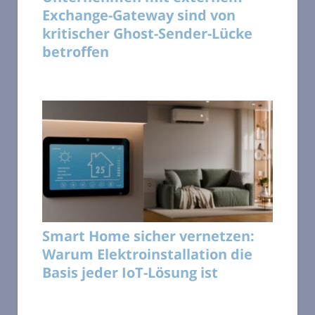
Exchange-Gateway sind von
kritischer Ghost-Sender-Lücke
betroffen
Smart Home sicher vernetzen:
Warum Elektroinstallation die
Basis jeder IoT-Lösung ist