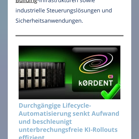
Building
-Infrastrukturen sowie
industrielle Steuerungslösungen und
Sicherheitsanwendungen.
Durchgängige Lifecycle-
Automatisierung senkt Aufwand
und beschleunigt
unterbrechungsfreie KI-Rollouts
effizient