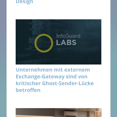
Design
Unternehmen mit externem
Exchange-Gateway sind von
kritischer Ghost-Sender-Lücke
betroffen