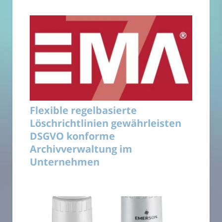
Flexible regelbasierte
Löschrichtlinien gewährleisten
DSGVO konforme
Archivverwaltung im
Unternehmen