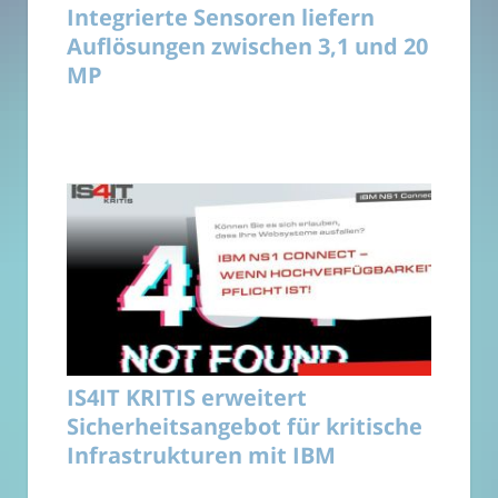
Integrierte Sensoren liefern
Auflösungen zwischen 3,1 und 20
MP
IS4IT KRITIS erweitert
Sicherheitsangebot für kritische
Infrastrukturen mit IBM