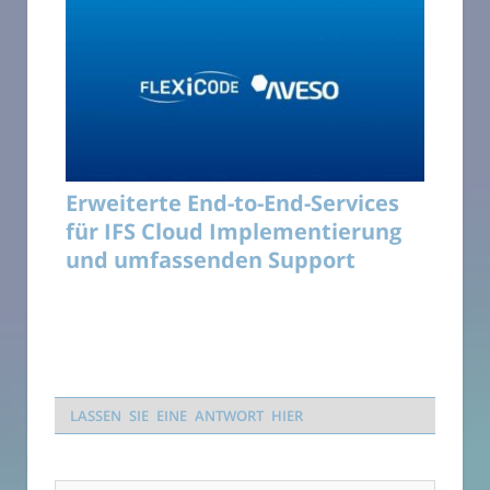
Erweiterte End-to-End-Services
für IFS Cloud Implementierung
und umfassenden Support
LASSEN SIE EINE ANTWORT HIER