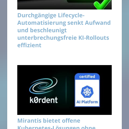
Durchgängige Lifecycle-
Automatisierung senkt Aufwand
und beschleunigt
unterbrechungsfreie KI-Rollouts
effizient
Mirantis bietet offene
Kubernetes-Lösungen ohne