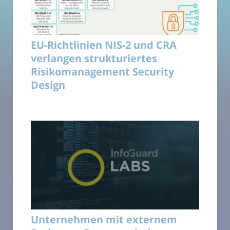
EU-Richtlinien NIS-2 und CRA
verlangen strukturiertes
Risikomanagement Security
Design
Unternehmen mit externem