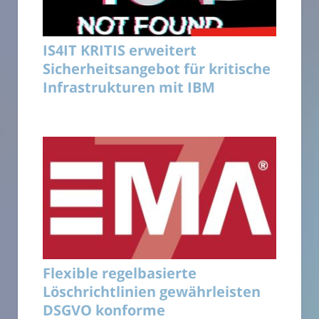
IS4IT KRITIS erweitert
Sicherheitsangebot für kritische
Infrastrukturen mit IBM
Flexible regelbasierte
Löschrichtlinien gewährleisten
DSGVO konforme