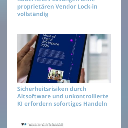
proprietären Vendor Lock-in
vollständig
Sicherheitsrisiken durch
Altsoftware und unkontrollierte
KI erfordern sofortiges Handeln