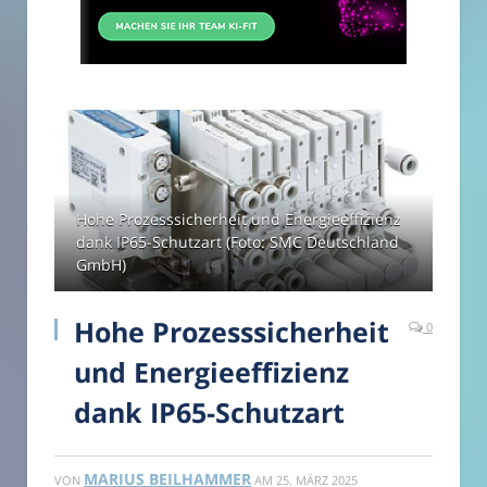
Hohe Prozesssicherheit und Energieeffizienz
dank IP65-Schutzart (Foto: SMC Deutschland
GmbH)
Hohe Prozesssicherheit
0
und Energieeffizienz
dank IP65-Schutzart
MARIUS BEILHAMMER
VON
AM
25. MÄRZ 2025