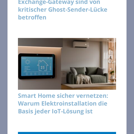
Exchange-Gateway sind von
kritischer Ghost-Sender-Lücke
betroffen
Smart Home sicher vernetzen:
Warum Elektroinstallation die
Basis jeder IoT-Lösung ist