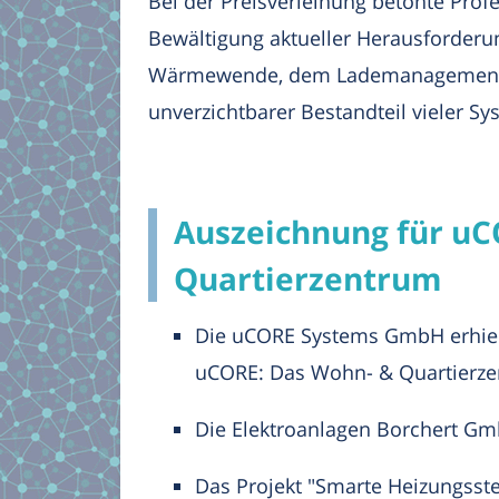
Bei der Preisverleihung betonte Pro
Bewältigung aktueller Herausforderu
Wärmewende, dem Lademanagement vo
unverzichtbarer Bestandteil vieler S
Auszeichnung für u
Quartierzentrum
Die uCORE Systems GmbH erhielt
uCORE: Das Wohn- & Quartierz
Die Elektroanlagen Borchert Gmb
Das Projekt "Smarte Heizungss