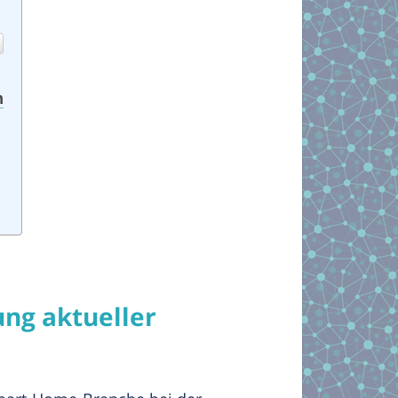
n
ng aktueller