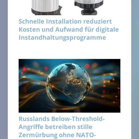
Schnelle Installation reduziert
Kosten und Aufwand für digitale
Instandhaltungsprogramme
Russlands Below-Threshold-
Angriffe betreiben stille
Zermürbung ohne NATO-