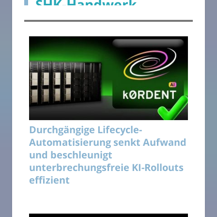
SHK-Handwerk
Durchgängige Lifecycle-
Automatisierung senkt Aufwand
und beschleunigt
unterbrechungsfreie KI-Rollouts
effizient