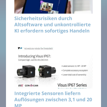
Sicherheitsrisiken durch
Altsoftware und unkontrollierte
KI erfordern sofortiges Handeln
Integrierte Sensoren liefern
Auflösungen zwischen 3,1 und 20
MP