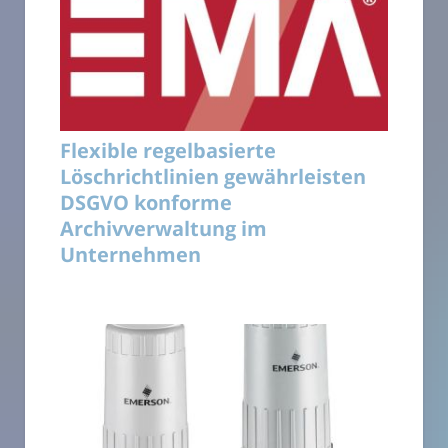
Flexible regelbasierte
Löschrichtlinien gewährleisten
DSGVO konforme
Archivverwaltung im
Unternehmen