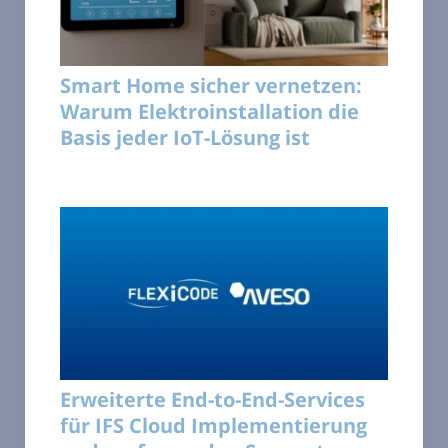
Smart Home sicher vernetzen:
Warum Elektroinstallation die
Basis jeder IoT-Lösung ist
Erweiterte End-to-End-Services
für IFS Cloud Implementierung