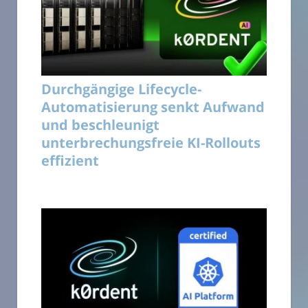
Durchgängige Lifecycle-
Automatisierung senkt Aufwand
und beschleunigt
unterbrechungsfreie KI-Rollouts
effizient