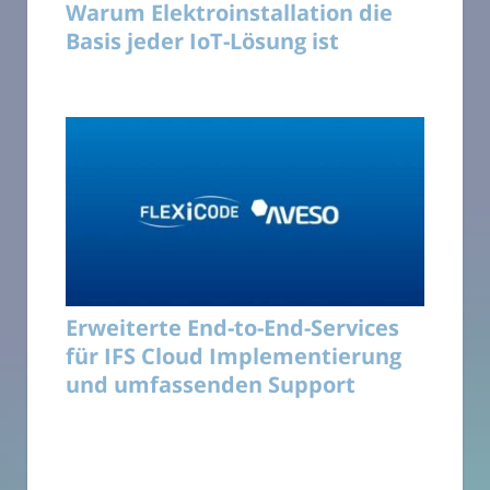
Warum Elektroinstallation die
Basis jeder IoT-Lösung ist
Erweiterte End-to-End-Services
für IFS Cloud Implementierung
und umfassenden Support