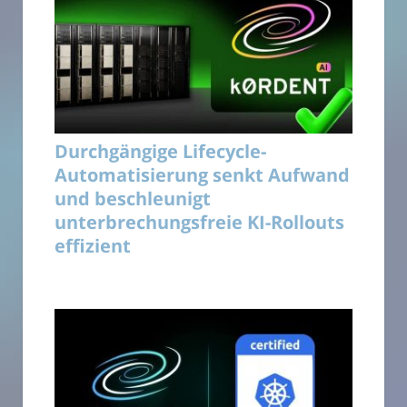
Durchgängige Lifecycle-
Automatisierung senkt Aufwand
und beschleunigt
unterbrechungsfreie KI-Rollouts
effizient