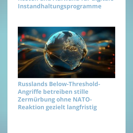
Instandhaltungsprogramme
Russlands Below-Threshold-
Angriffe betreiben stille
Zermürbung ohne NATO-
Reaktion gezielt langfristig