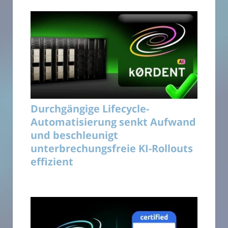
Durchgängige Lifecycle-
Automatisierung senkt Aufwand
und beschleunigt
unterbrechungsfreie KI-Rollouts
effizient