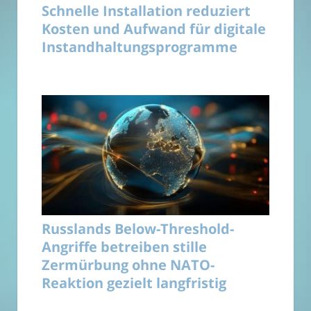
Schnelle Installation reduziert
Kosten und Aufwand für digitale
Instandhaltungsprogramme
Russlands Below-Threshold-
Angriffe betreiben stille
Zermürbung ohne NATO-
Reaktion gezielt langfristig