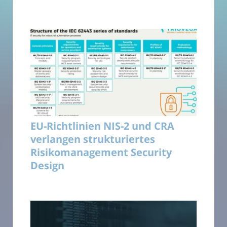
EU-Richtlinien NIS-2 und CRA
verlangen strukturiertes
Risikomanagement Security
Design