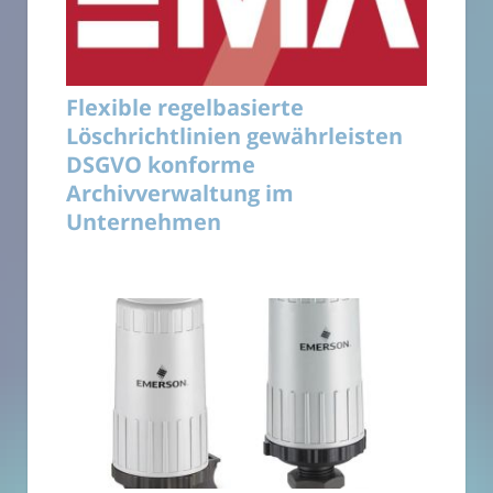
Flexible regelbasierte
Löschrichtlinien gewährleisten
DSGVO konforme
Archivverwaltung im
Unternehmen