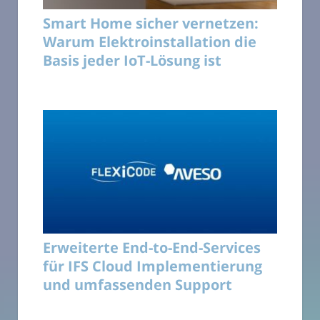
Smart Home sicher vernetzen:
Warum Elektroinstallation die
Basis jeder IoT-Lösung ist
Erweiterte End-to-End-Services
für IFS Cloud Implementierung
und umfassenden Support