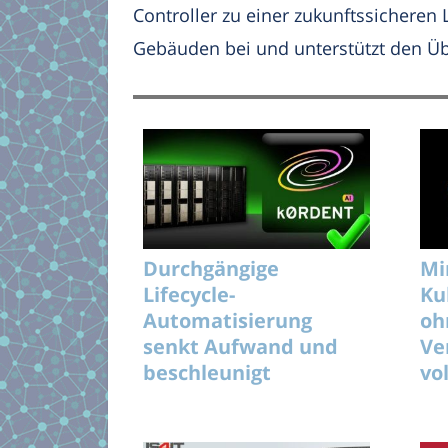
Controller zu einer zukunftssicheren
Gebäuden bei und unterstützt den Üb
Durchgängige
Mi
Lifecycle-
Ku
Automatisierung
oh
senkt Aufwand und
Ve
beschleunigt
vo
unterbrechungsfreie
KI-Rollouts effizient