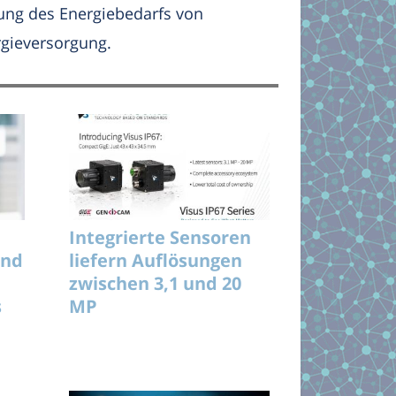
rung des Energiebedarfs von
rgieversorgung.
Integrierte Sensoren
und
liefern Auflösungen
zwischen 3,1 und 20
s
MP