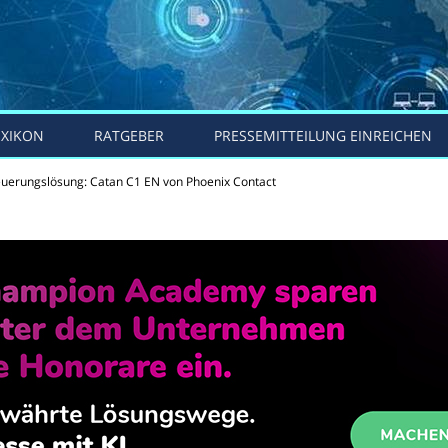
EXIKON
RATGEBER
PRESSEMITTEILUNG EINREICHEN
euerungslösung: Catan C1 EN von Phoenix Contact