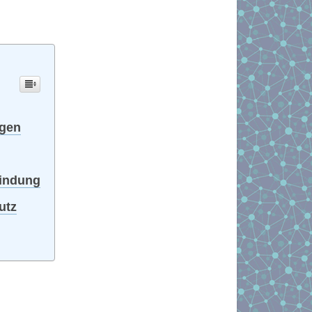
ngen
bindung
utz