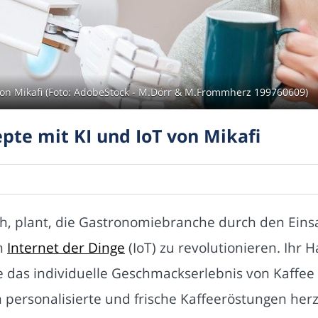
 von Mikafi (Foto: AdobeStock - M.Dörr & M.Frommherz 199760609)
epte mit KI und IoT von Mikafi
ich, plant, die Gastronomiebranche durch den Eins
em
Internet der Dinge
(IoT) zu revolutionieren. Ihr
ie das individuelle Geschmackserlebnis von Kaffee
personalisierte und frische Kaffeeröstungen herzus