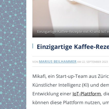
Einzigartige Kaffee-Rezepte mit KI und IoT
Einzigartige Kaffee-Rez
MARIUS BEILHAMMER
VON
AM
22. SEPTEMBER 2023
Mikafi, ein Start-up-Team aus Zür
Künstlicher Intelligenz (KI) und d
Entwicklung einer
IoT-Plattform
, d
können diese Plattform nutzen, um 