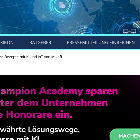
EXIKON
RATGEBER
PRESSEMITTEILUNG EINREICHEN
ee-Rezepte mit KI und IoT von Mikafi