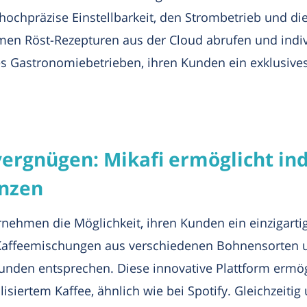
ochpräzise Einstellbarkeit, den Strombetrieb und di
n Röst-Rezepturen aus der Cloud abrufen und indivi
es Gastronomiebetrieben, ihren Kunden ein exklusiv
vergnügen: Mikafi ermöglicht in
nzen
rnehmen die Möglichkeit, ihren Kunden ein einzigarti
le Kaffeemischungen aus verschiedenen Bohnensorten
Kunden entsprechen. Diese innovative Plattform ermö
siertem Kaffee, ähnlich wie bei Spotify. Gleichzeitig 