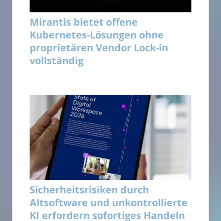
Mirantis bietet offene
Kubernetes-Lösungen ohne
proprietären Vendor Lock-in
vollständig
Sicherheitsrisiken durch
Altsoftware und unkontrollierte
KI erfordern sofortiges Handeln