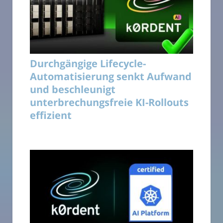
Durchgängige Lifecycle-
Automatisierung senkt Aufwand
und beschleunigt
unterbrechungsfreie KI-Rollouts
effizient