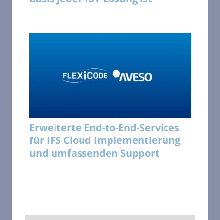
Erweiterte End-to-End-Services
für IFS Cloud Implementierung
und umfassenden Support