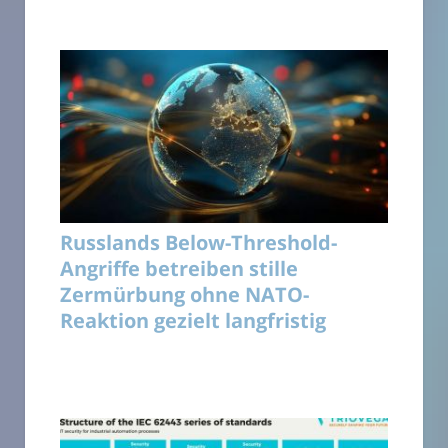
Russlands Below-Threshold-
Angriffe betreiben stille
Zermürbung ohne NATO-
Reaktion gezielt langfristig