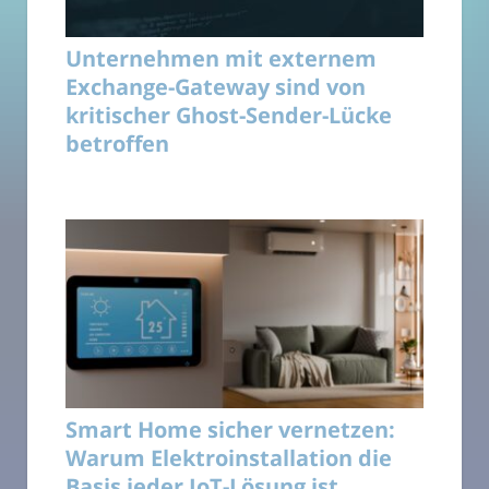
Unternehmen mit externem
Exchange-Gateway sind von
kritischer Ghost-Sender-Lücke
betroffen
Smart Home sicher vernetzen:
Warum Elektroinstallation die
Basis jeder IoT-Lösung ist