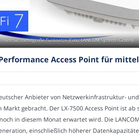
Point für mittelgroße Funknetze (Foto: LANCOM Systems GmbH)
erformance Access Point für mitte
tscher Anbieter von Netzwerkinfrastruktur- und 
n Markt gebracht. Der LX-7500 Access Point ist ab 
 noch in diesem Monat erwartet wird. Die LANCOM
eneration, einschließlich höherer Datenkapazität