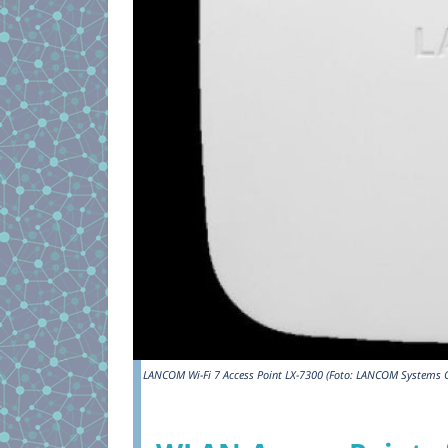
LANCOM Wi-Fi 7 Access Point LX-7300 (Foto: LANCOM Systems