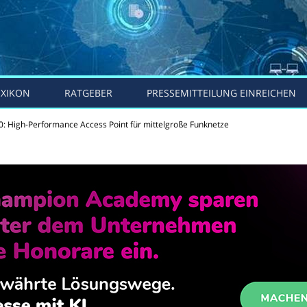
EXIKON
RATGEBER
PRESSEMITTEILUNG EINREICHEN
 High-Performance Access Point für mittelgroße Funknetze