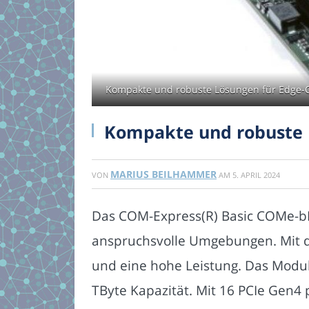
Kompakte und robuste Lösungen für Edge-
Kompakte und robuste 
MARIUS BEILHAMMER
VON
AM
5. APRIL 2024
Das COM-Express(R) Basic COMe-bI
anspruchsvolle Umgebungen. Mit dem
und eine hohe Leistung. Das Modul
TByte Kapazität. Mit 16 PCIe Gen4