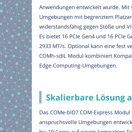
Anwendungen entwickelt wurde. Mit s
Umgebungen mit begrenztem Platzang
widerstandsfähig gegen Stöße und Vi
Es bietet 16 PCIe Gen4 und 16 PCIe 
2933 MT/s. Optional kann eine fest v
COMh-sdIL Modul kombiniert Kompakth
Edge-Computing-Umgebungen.
Skalierbare Lösung 
Das COMe-bID7 COM-Express Modul von
anspruchsvolle Umgebungen entwickel
bis 10 Cores auf einem kompakten For