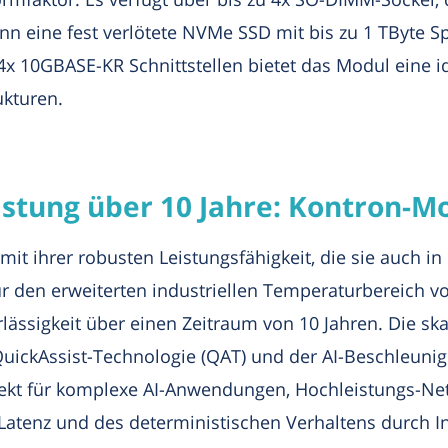
n eine fest verlötete NVMe SSD mit bis zu 1 TByte Sp
x 10GBASE-KR Schnittstellen bietet das Modul eine id
ukturen.
istung über 10 Jahre: Kontron-M
it ihrer robusten Leistungsfähigkeit, die sie auch
für den erweiterten industriellen Temperaturbereich vo
lässigkeit über einen Zeitraum von 10 Jahren. Die sk
QuickAssist-Technologie (QAT) und der AI-Beschleunig
ekt für komplexe AI-Anwendungen, Hochleistungs-Ne
n Latenz und des deterministischen Verhaltens durch 