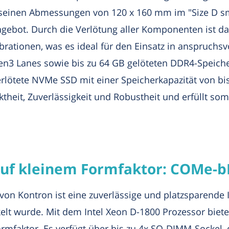
einen Abmessungen von 120 x 160 mm im "Size D sma
ebot. Durch die Verlötung aller Komponenten ist da
brationen, was es ideal für den Einsatz in anspruc
Gen3 Lanes sowie bis zu 64 GB gelöteten DDR4-Speiche
erlötete NVMe SSD mit einer Speicherkapazität von bis
eit, Zuverlässigkeit und Robustheit und erfüllt som
auf kleinem Formfaktor: COMe-b
 Kontron ist eine zuverlässige und platzsparende Im
t wurde. Mit dem Intel Xeon D-1800 Prozessor bietet
mfaktor. Es verfügt über bis zu 4x SO-DIMM-Sockel, 