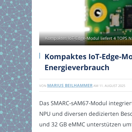
Kompaktes IoT-Edge-Modul liefert 4 TOPS N
Kompaktes IoT-Edge-Mod
Energieverbrauch
MARIUS BEILHAMMER
VON
AM
11. AUGUST 2025
Das SMARC-sAM67-Modul integriert
NPU und diversen dedizierten Bes
und 32 GB eMMC unterstützen umfa