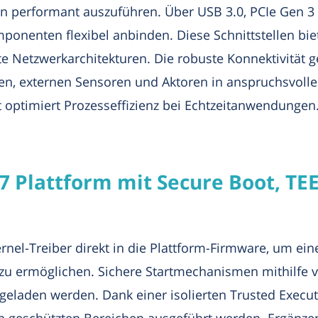
n performant auszuführen. Über USB 3.0, PCIe Gen 3 
mponenten flexibel anbinden. Diese Schnittstellen bi
 Netzwerkarchitekturen. Die robuste Konnektivität ge
n, externen Sensoren und Aktoren in anspruchsvol
 optimiert Prozesseffizienz bei Echtzeitanwendungen
 Plattform mit Secure Boot, TEE
rnel-Treiber direkt in die Plattform-Firmware, um 
zu ermöglichen. Sichere Startmechanismen mithilfe v
geladen werden. Dank einer isolierten Trusted Execu
n geschützten Bereichen ausgeführt werden. Ergänzend