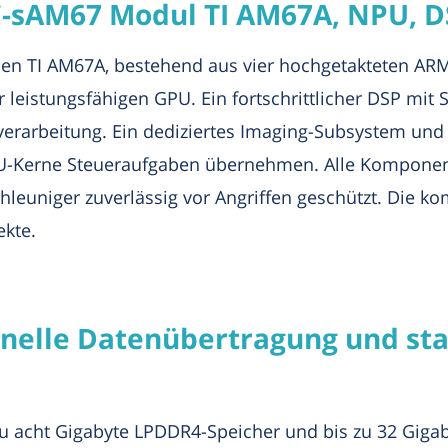
-sAM67 Modul TI AM67A, NPU, D
n TI AM67A, bestehend aus vier hochgetakteten ARM
 leistungsfähigen GPU. Ein fortschrittlicher DSP mit 
dverarbeitung. Ein dediziertes Imaging-Subsystem un
-Kerne Steueraufgaben übernehmen. Alle Komponente
leuniger zuverlässig vor Angriffen geschützt. Die ko
ekte.
hnelle Datenübertragung und st
zu acht Gigabyte LPDDR4-Speicher und bis zu 32 Gig