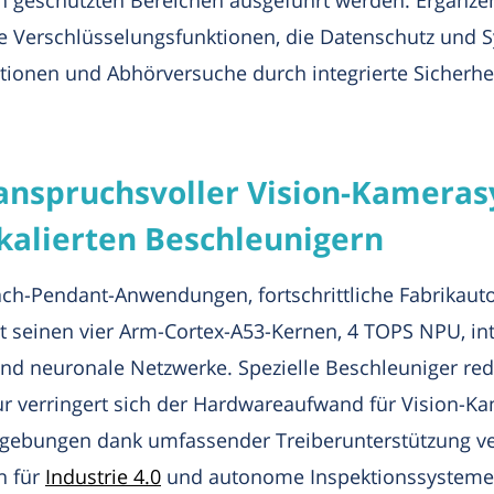
 Verschlüsselungsfunktionen, die Datenschutz und Sys
ionen und Abhörversuche durch integrierte Sicherhei
anspruchsvoller Vision-Kamera
alierten Beschleunigern
ach-Pendant-Anwendungen, fortschrittliche Fabrikaut
 seinen vier Arm-Cortex-A53-Kernen, 4 TOPS NPU, int
 und neuronale Netzwerke. Spezielle Beschleuniger r
tur verringert sich der Hardwareaufwand für Vision-
gebungen dank umfassender Treiberunterstützung ver
n für
Industrie 4.0
und autonome Inspektionssysteme