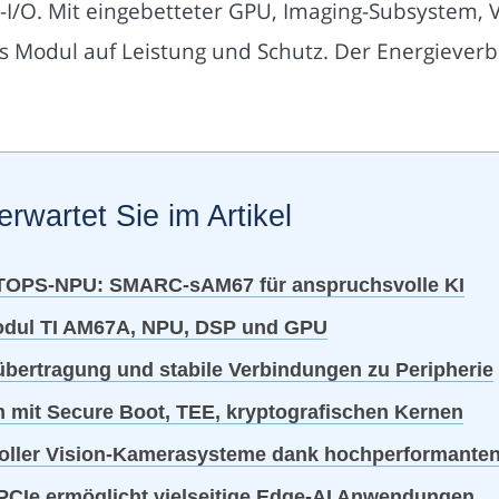
-I/O. Mit eingebetteter GPU, Imaging-Subsystem,
as Modul auf Leistung und Schutz. Der Energieverb
erwartet Sie im Artikel
4 TOPS-NPU: SMARC-sAM67 für anspruchsvolle KI
dul TI AM67A, NPU, DSP und GPU
übertragung und stabile Verbindungen zu Peripherie
mit Secure Boot, TEE, kryptografischen Kernen
oller Vision-Kamerasysteme dank hochperformanten 
 PCIe ermöglicht vielseitige Edge-AI Anwendungen