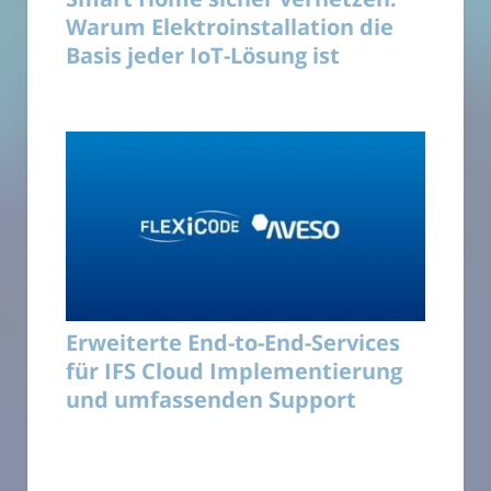
Warum Elektroinstallation die
Basis jeder IoT-Lösung ist
Erweiterte End-to-End-Services
für IFS Cloud Implementierung
und umfassenden Support