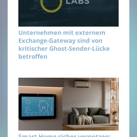
Unternehmen mit externem
Exchange-Gateway sind von
kritischer Ghost-Sender-Lücke
betroffen
Smart Home sicher vernetzen: