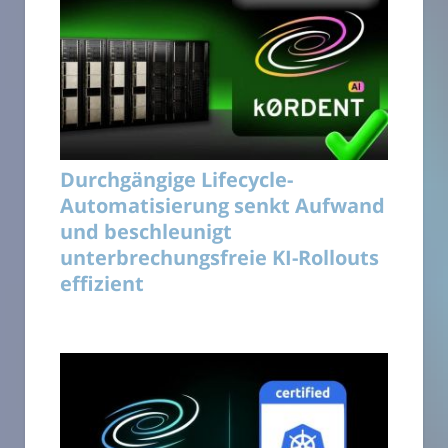
Durchgängige Lifecycle-
Automatisierung senkt Aufwand
und beschleunigt
unterbrechungsfreie KI-Rollouts
effizient