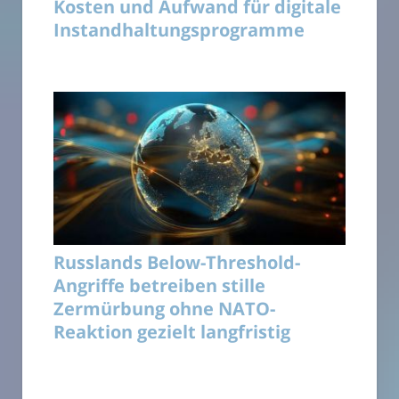
Kosten und Aufwand für digitale
Instandhaltungsprogramme
Russlands Below-Threshold-
Angriffe betreiben stille
Zermürbung ohne NATO-
Reaktion gezielt langfristig