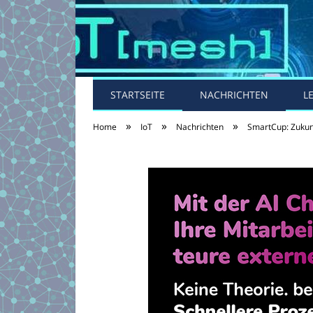
STARTSEITE
NACHRICHTEN
L
»
»
»
Home
IoT
Nachrichten
SmartCup: Zukunf