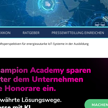
EXIKON
RATGEBER
PRESSEMITTEILUNG EINREICHEN
tsperspektiven für energieautarke IoT-Systeme in der Ausbildung