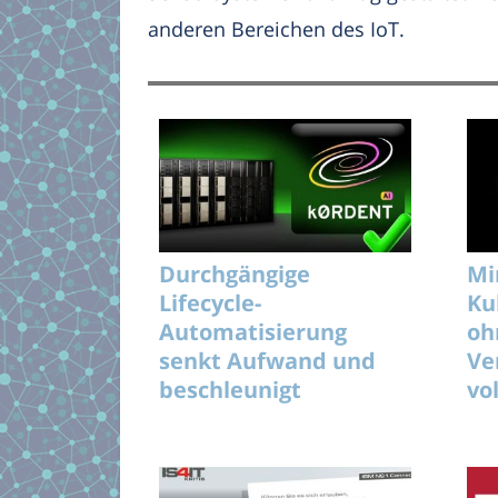
anderen Bereichen des IoT.
Durchgängige
Mi
Lifecycle-
Ku
Automatisierung
oh
senkt Aufwand und
Ve
beschleunigt
vo
unterbrechungsfreie
KI-Rollouts effizient