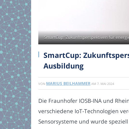
SmartCup: Zukunftsperspektiven für energie
SmartCup: Zukunftspers
Ausbildung
MARIUS BEILHAMMER
VON
AM
7. MAI 2024
Die Fraunhofer IOSB-INA und Rhein
verschiedene IoT-Technologien vere
Sensorsysteme und wurde speziell 