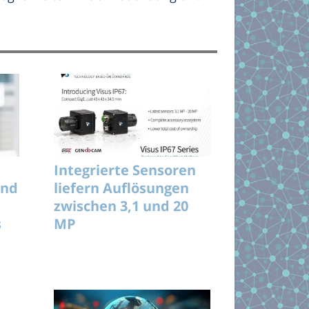
Integrierte Sensoren
und
liefern Auflösungen
zwischen 3,1 und 20
s
MP