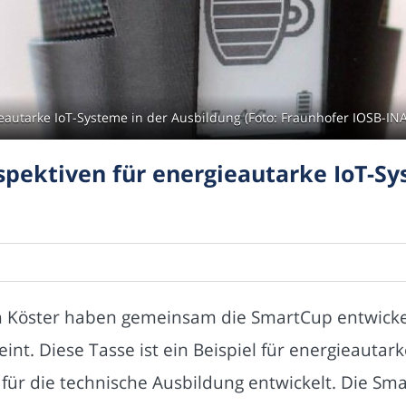
autarke IoT-Systeme in der Ausbildung (Foto: Fraunhofer IOSB-INA
pektiven für energieautarke IoT-Sy
 Köster haben gemeinsam die SmartCup entwickelt,
int. Diese Tasse ist ein Beispiel für energieauta
für die technische Ausbildung entwickelt. Die S