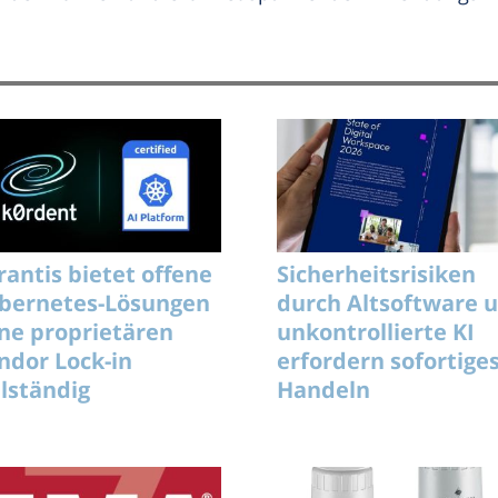
rantis bietet offene
Sicherheitsrisiken
bernetes-Lösungen
durch Altsoftware 
ne proprietären
unkontrollierte KI
ndor Lock-in
erfordern sofortige
llständig
Handeln