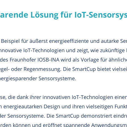
arende Lösung für IoT-Sensorsy
Beispiel für äußerst energieeffiziente und autarke S
innovative IoT-Technologien und zeigt, wie zukünftige
des Fraunhofer IOSB-INA wird als Vorlage für ähnlic
Pegel- oder Regenmessung. Die SmartCup bietet viel
 energiesparender Sensorsysteme.
sse, die dank ihrer innovativen IoT-Technologien eine
m energieautarken Design und ihren vielseitigen Funkt
nder Sensorsysteme. Die SmartCup demonstriert eindru
werden können und eröffnet spannende Anwendungsmö