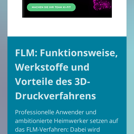
FLM: Funktionsweise,
Werkstoffe und
Vorteile des 3D-
Druckverfahrens
Professionelle Anwender und
ambitionierte Heimwerker setzen auf
das FLM-Verfahren: Dabei wird