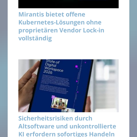
Mirantis bietet offene
Kubernetes-Lösungen ohne
proprietären Vendor Lock-in
vollständig
Sicherheitsrisiken durch
Altsoftware und unkontrollierte
KI erfordern sofortiges Handeln