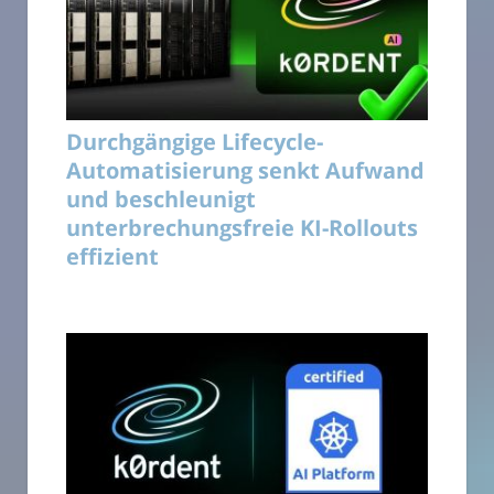
Durchgängige Lifecycle-
Automatisierung senkt Aufwand
und beschleunigt
unterbrechungsfreie KI-Rollouts
effizient