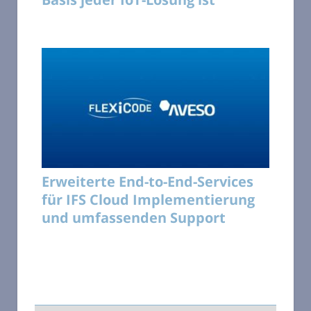
Erweiterte End-to-End-Services
für IFS Cloud Implementierung
und umfassenden Support