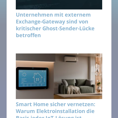
Unternehmen mit externem
Exchange-Gateway sind von
kritischer Ghost-Sender-Lücke
betroffen
Smart Home sicher vernetzen:
Warum Elektroinstallation die
Basis jeder IoT-Lösung ist