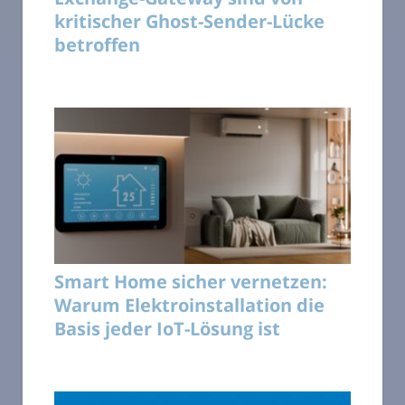
kritischer Ghost-Sender-Lücke
betroffen
Smart Home sicher vernetzen:
Warum Elektroinstallation die
Basis jeder IoT-Lösung ist