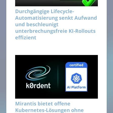
Durchgängige Lifecycle-
Automatisierung senkt Aufwand
und beschleunigt
unterbrechungsfreie KI-Rollouts
effizient
Mirantis bietet offene
Kubernetes-Lösungen ohne