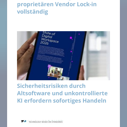
proprietären Vendor Lock-in
vollständig
Sicherheitsrisiken durch
Altsoftware und unkontrollierte
KI erfordern sofortiges Handeln