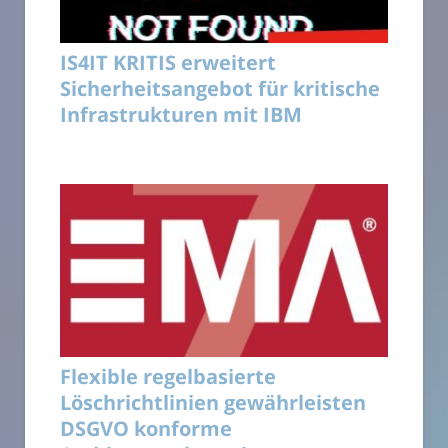
IS4IT KRITIS erweitert
Sicherheitsangebot für kritische
Infrastrukturen mit IBM
Flexible regelbasierte
Löschrichtlinien gewährleisten
DSGVO konforme