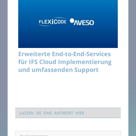
Erweiterte End-to-End-Services
für IFS Cloud Implementierung
und umfassenden Support
LASSEN SIE EINE ANTWORT HIER