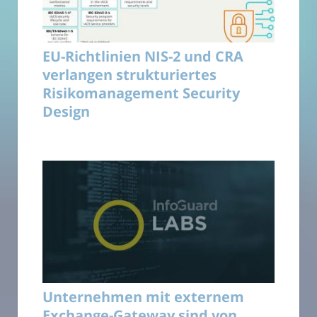
EU-Richtlinien NIS-2 und CRA
verlangen strukturiertes
Risikomanagement Security
Design
Unternehmen mit externem
Exchange-Gateway sind von