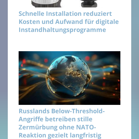
Schnelle Installation reduziert
Kosten und Aufwand für digitale
Instandhaltungsprogramme
Russlands Below-Threshold-
Angriffe betreiben stille
Zermürbung ohne NATO-
Reaktion gezielt langfristig