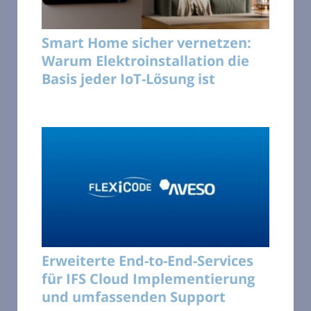
Smart Home sicher vernetzen:
Warum Elektroinstallation die
Basis jeder IoT-Lösung ist
Erweiterte End-to-End-Services
für IFS Cloud Implementierung
und umfassenden Support