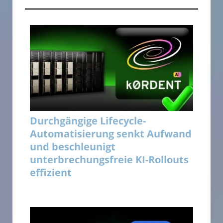
Durchgängige Lifecycle-
Automatisierung senkt Aufwand
und beschleunigt
unterbrechungsfreie KI-Rollouts
effizient