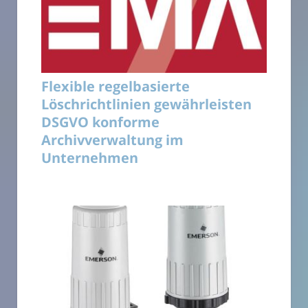
Flexible regelbasierte
Löschrichtlinien gewährleisten
DSGVO konforme
Archivverwaltung im
Unternehmen