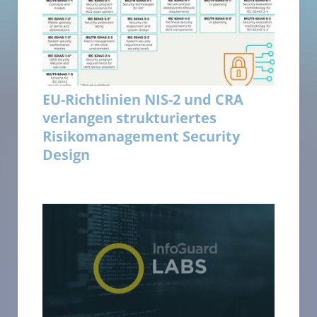
EU-Richtlinien NIS-2 und CRA
verlangen strukturiertes
Risikomanagement Security
Design