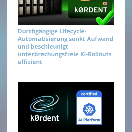
Durchgängige Lifecycle-
Automatisierung senkt Aufwand
und beschleunigt
unterbrechungsfreie KI-Rollouts
effizient