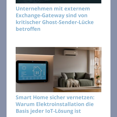
Unternehmen mit externem
Exchange-Gateway sind von
kritischer Ghost-Sender-Lücke
betroffen
Smart Home sicher vernetzen:
Warum Elektroinstallation die
Basis jeder IoT-Lösung ist