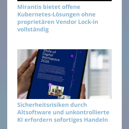
Mirantis bietet offene
Kubernetes-Lösungen ohne
proprietären Vendor Lock-in
vollständig
Sicherheitsrisiken durch
Altsoftware und unkontrollierte
KI erfordern sofortiges Handeln