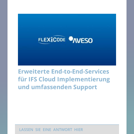
Erweiterte End-to-End-Services
für IFS Cloud Implementierung
und umfassenden Support
LASSEN SIE EINE ANTWORT HIER