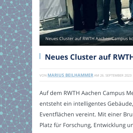
Neues Cluster auf RWTH Aachen Campus ko
Neues Cluster auf RWT
MARIUS BEILHAMMER
VON
AM
26. SEPTEMBER 2023
Auf dem RWTH Aachen Campus Melate
entsteht ein intelligentes Gebäud
Eventflächen vereint. Mit einer B
Platz für Forschung, Entwicklung 