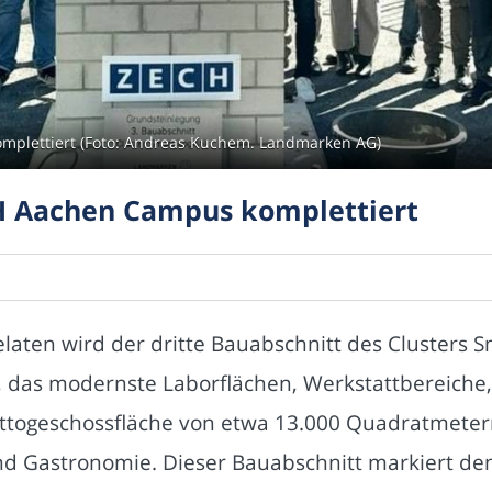
mplettiert (Foto: Andreas Kuchem. Landmarken AG)
H Aachen Campus komplettiert
n wird der dritte Bauabschnitt des Clusters Smar
e, das modernste Laborflächen, Werkstattbereich
ruttogeschossfläche von etwa 13.000 Quadratmete
und Gastronomie. Dieser Bauabschnitt markiert de