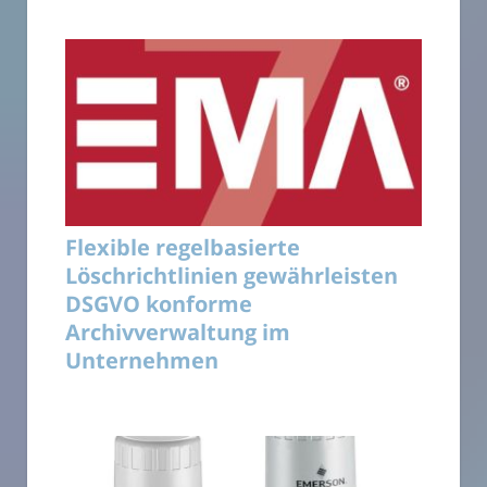
Flexible regelbasierte
Löschrichtlinien gewährleisten
DSGVO konforme
Archivverwaltung im
Unternehmen