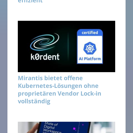
effizient
Mirantis bietet offene
Kubernetes-Lösungen ohne
proprietären Vendor Lock-in
vollständig