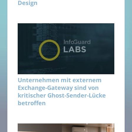
Design
Unternehmen mit externem
Exchange-Gateway sind von
kritischer Ghost-Sender-Lücke
betroffen