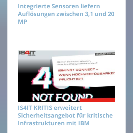
Integrierte Sensoren liefern
Auflösungen zwischen 3,1 und 20
MP
IS4IT KRITIS erweitert
Sicherheitsangebot für kritische
Infrastrukturen mit IBM