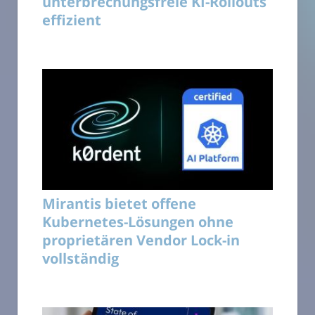
unterbrechungsfreie KI-Rollouts
effizient
Mirantis bietet offene
Kubernetes-Lösungen ohne
proprietären Vendor Lock-in
vollständig