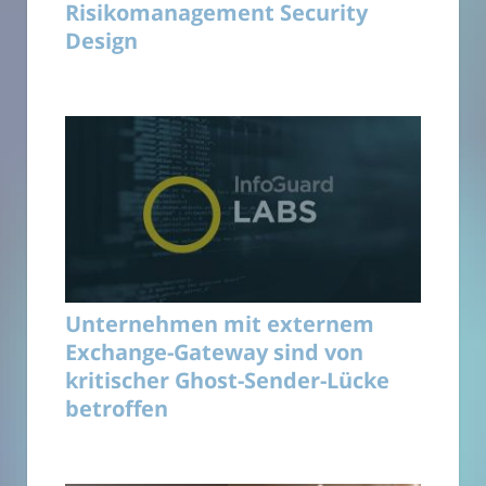
Risikomanagement Security
Design
Unternehmen mit externem
Exchange-Gateway sind von
kritischer Ghost-Sender-Lücke
betroffen