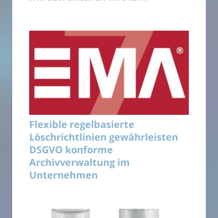
Flexible regelbasierte
Löschrichtlinien gewährleisten
DSGVO konforme
Archivverwaltung im
Unternehmen