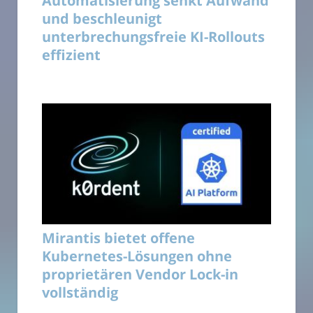
Automatisierung senkt Aufwand
und beschleunigt
unterbrechungsfreie KI-Rollouts
effizient
Mirantis bietet offene
Kubernetes-Lösungen ohne
proprietären Vendor Lock-in
vollständig