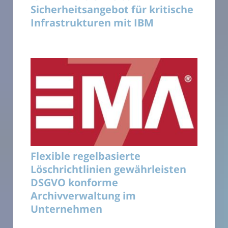
Sicherheitsangebot für kritische
Infrastrukturen mit IBM
Flexible regelbasierte
Löschrichtlinien gewährleisten
DSGVO konforme
Archivverwaltung im
Unternehmen