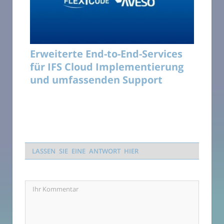
Erweiterte End-to-End-Services
für IFS Cloud Implementierung
und umfassenden Support
LASSEN SIE EINE ANTWORT HIER