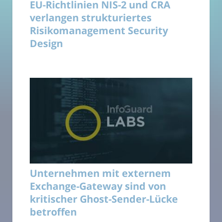
EU-Richtlinien NIS-2 und CRA
verlangen strukturiertes
Risikomanagement Security
Design
Unternehmen mit externem
Exchange-Gateway sind von
kritischer Ghost-Sender-Lücke
betroffen