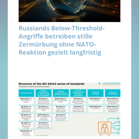
Russlands Below-Threshold-
Angriffe betreiben stille
Zermürbung ohne NATO-
Reaktion gezielt langfristig