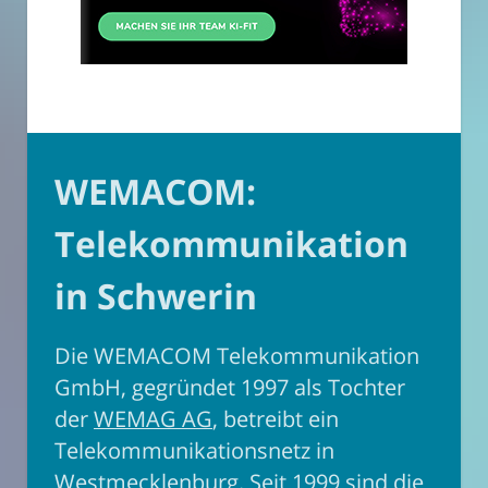
WEMACOM:
Telekommunikation
in Schwerin
Die WEMACOM Telekommunikation
GmbH, gegründet 1997 als Tochter
der
WEMAG AG
, betreibt ein
Telekommunikationsnetz in
Westmecklenburg. Seit 1999 sind die