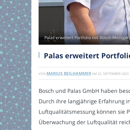
Palas erweitert Portfolio mit Bosch Messgerä
Palas erweitert Portfol
MARIUS BEILHAMMER
VON
AM
22. SEPTEMBER 2023
Bosch und Palas GmbH haben beschl
Durch ihre langjährige Erfahrung i
Luftqualitätsmessung können sie Pr
Überwachung der Luftqualität reic