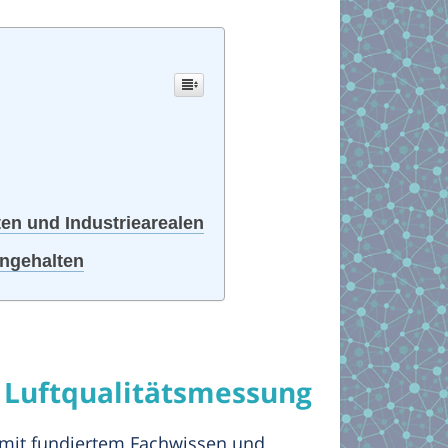
ten und Industriearealen
ingehalten
r Luftqualitätsmessung
 mit fundiertem Fachwissen und