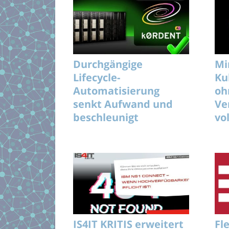
Durchgängige
Mi
Lifecycle-
Ku
Automatisierung
oh
senkt Aufwand und
Ve
beschleunigt
vo
unterbrechungsfreie
KI-Rollouts effizient
IS4IT KRITIS erweitert
Fl