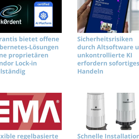
rantis bietet offene
Sicherheitsrisiken
bernetes-Lösungen
durch Altsoftware 
ne proprietären
unkontrollierte KI
ndor Lock-in
erfordern sofortige
llständig
Handeln
exible regelbasierte
Schnelle Installatio