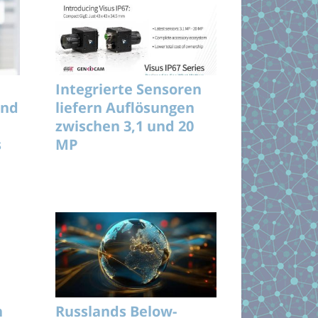
Integrierte Sensoren
und
liefern Auflösungen
zwischen 3,1 und 20
s
MP
n
Russlands Below-