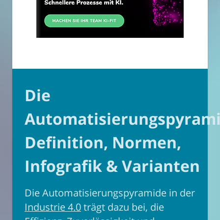
Die
Automatisierungspyrami
Definition, Normen,
Infografik & Varianten
Die Automatisierungspyramide in der
Industrie 4.0
trägt dazu bei, die