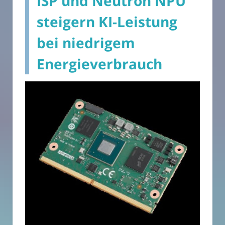
ISP und Neutron NPU
steigern KI-Leistung
bei niedrigem
Energieverbrauch