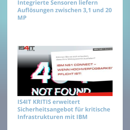
Integrierte Sensoren liefern
Auflösungen zwischen 3,1 und 20
MP
IS4IT KRITIS erweitert
Sicherheitsangebot für kritische
Infrastrukturen mit IBM