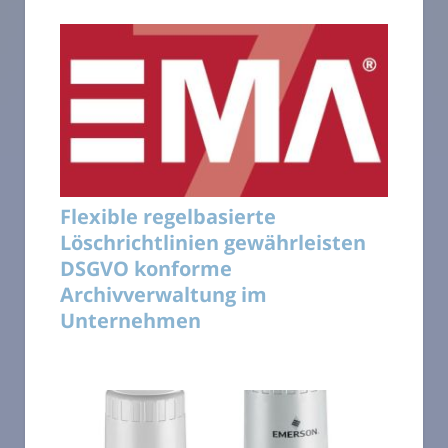
Flexible regelbasierte
Löschrichtlinien gewährleisten
DSGVO konforme
Archivverwaltung im
Unternehmen