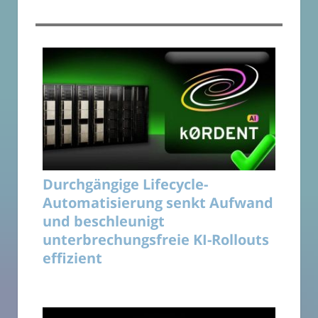
Durchgängige Lifecycle-
Automatisierung senkt Aufwand
und beschleunigt
unterbrechungsfreie KI-Rollouts
effizient