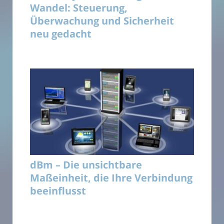
Wandel: Steuerung,
Überwachung und Sicherheit
neu gedacht
dBm – Die unsichtbare
Maßeinheit, die Ihre Verbindung
beeinflusst