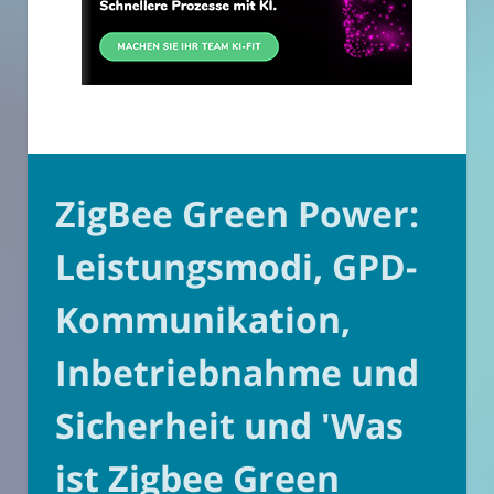
ZigBee Green Power:
Leistungsmodi, GPD-
Kommunikation,
Inbetriebnahme und
Sicherheit und 'Was
ist Zigbee Green