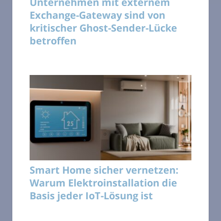
Unternehmen mit externem
Exchange-Gateway sind von
kritischer Ghost-Sender-Lücke
betroffen
Smart Home sicher vernetzen:
Warum Elektroinstallation die
Basis jeder IoT-Lösung ist