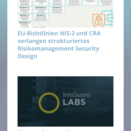
EU-Richtlinien NIS-2 und CRA
verlangen strukturiertes
Risikomanagement Security
Design