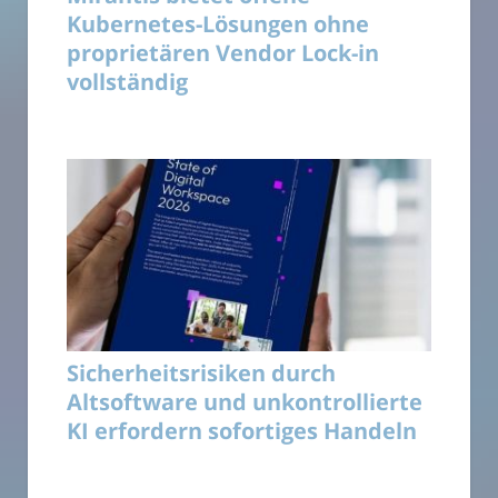
Kubernetes-Lösungen ohne
proprietären Vendor Lock-in
vollständig
Sicherheitsrisiken durch
Altsoftware und unkontrollierte
KI erfordern sofortiges Handeln