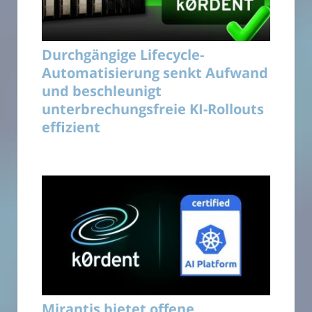
Durchgängige Lifecycle-
Automatisierung senkt Aufwand
und beschleunigt
unterbrechungsfreie KI-Rollouts
effizient
Mirantis bietet offene