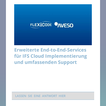
Erweiterte End-to-End-Services
für IFS Cloud Implementierung
und umfassenden Support
LASSEN SIE EINE ANTWORT HIER