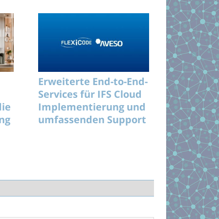
Erweiterte End-to-End-
Services für IFS Cloud
die
Implementierung und
ung
umfassenden Support