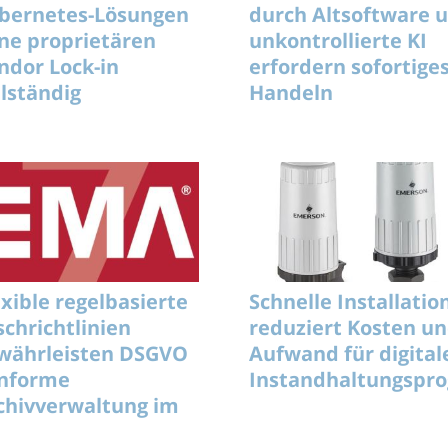
bernetes-Lösungen
durch Altsoftware 
ne proprietären
unkontrollierte KI
ndor Lock-in
erfordern sofortige
llständig
Handeln
exible regelbasierte
Schnelle Installatio
schrichtlinien
reduziert Kosten u
währleisten DSGVO
Aufwand für digital
nforme
Instandhaltungsp
chivverwaltung im
ternehmen