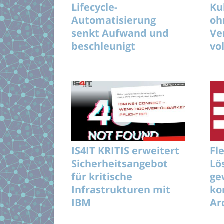
Lifecycle-
Ku
Automatisierung
oh
senkt Aufwand und
Ve
beschleunigt
vo
unterbrechungsfreie
KI-Rollouts effizient
IS4IT KRITIS erweitert
Fl
Sicherheitsangebot
Lö
für kritische
ge
Infrastrukturen mit
ko
IBM
Ar
Un