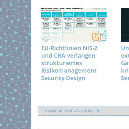
EU-Richtlinien NIS-2
Un
und CRA verlangen
ex
strukturiertes
Ga
Risikomanagement
kr
Security Design
Se
be
LASSEN SIE EINE ANTWORT HIER