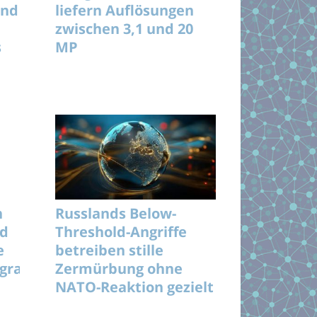
und
liefern Auflösungen
zwischen 3,1 und 20
s
MP
n
Russlands Below-
nd
Threshold-Angriffe
e
betreiben stille
rogramme
Zermürbung ohne
NATO-Reaktion gezielt
langfristig