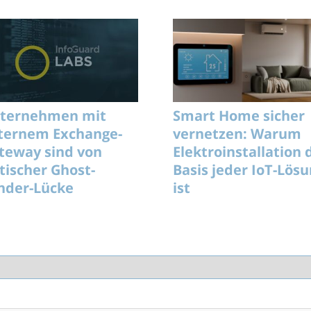
ternehmen mit
Smart Home sicher
ternem Exchange-
vernetzen: Warum
teway sind von
Elektroinstallation 
itischer Ghost-
Basis jeder IoT-Lös
nder-Lücke
ist
troffen