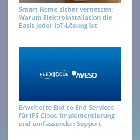
Smart Home sicher vernetzen:
Warum Elektroinstallation die
Basis jeder IoT-Lösung ist
Erweiterte End-to-End-Services
für IFS Cloud Implementierung
und umfassenden Support