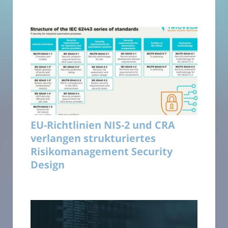
EU-Richtlinien NIS-2 und CRA
verlangen strukturiertes
Risikomanagement Security
Design