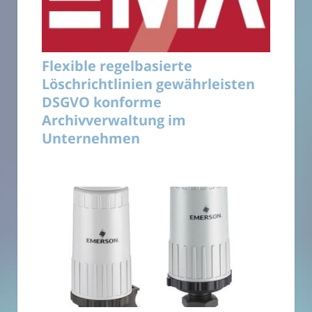
Flexible regelbasierte
Löschrichtlinien gewährleisten
DSGVO konforme
Archivverwaltung im
Unternehmen