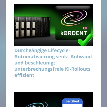
Durchgängige Lifecycle-
Automatisierung senkt Aufwand
und beschleunigt
unterbrechungsfreie KI-Rollouts
effizient