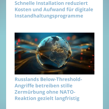
Schnelle Installation reduziert
Kosten und Aufwand für digitale
Instandhaltungsprogramme
Russlands Below-Threshold-
Angriffe betreiben stille
Zermürbung ohne NATO-
Reaktion gezielt langfristig