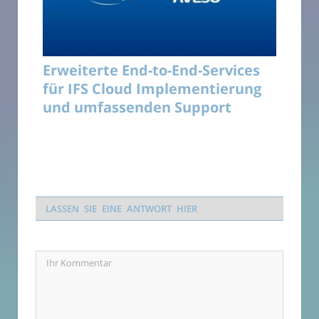
Erweiterte End-to-End-Services
für IFS Cloud Implementierung
und umfassenden Support
LASSEN SIE EINE ANTWORT HIER