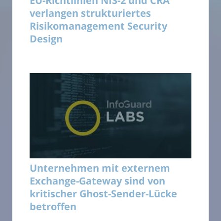
EU-Richtlinien NIS-2 und CRA
verlangen strukturiertes
Risikomanagement Security
Design
Unternehmen mit externem
Exchange-Gateway sind von
kritischer Ghost-Sender-Lücke
betroffen