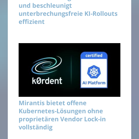
und beschleunigt
unterbrechungsfreie KI-Rollouts
effizient
Mirantis bietet offene
Kubernetes-Lösungen ohne
proprietären Vendor Lock-in
vollständig