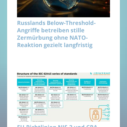
Russlands Below-Threshold-
Angriffe betreiben stille
Zermürbung ohne NATO-
Reaktion gezielt langfristig