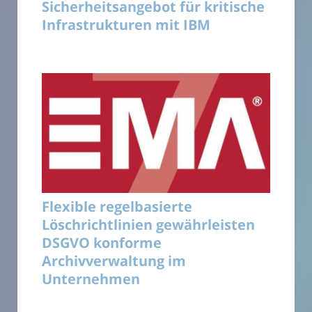
Sicherheitsangebot für kritische
Infrastrukturen mit IBM
Flexible regelbasierte
Löschrichtlinien gewährleisten
DSGVO konforme
Archivverwaltung im
Unternehmen