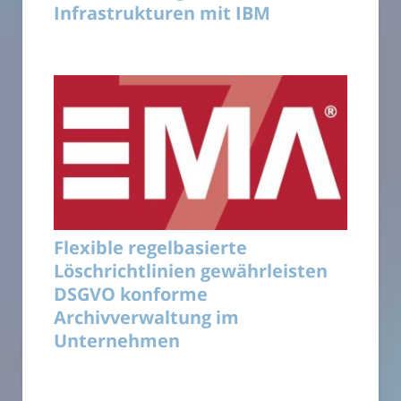
Infrastrukturen mit IBM
Flexible regelbasierte
Löschrichtlinien gewährleisten
DSGVO konforme
Archivverwaltung im
Unternehmen