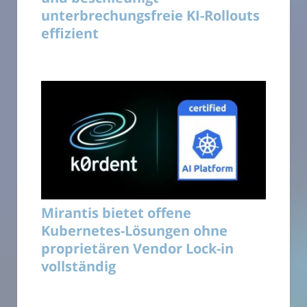
unterbrechungsfreie KI-Rollouts
effizient
Mirantis bietet offene
Kubernetes-Lösungen ohne
proprietären Vendor Lock-in
vollständig