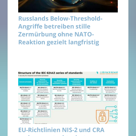
Russlands Below-Threshold-
Angriffe betreiben stille
Zermürbung ohne NATO-
Reaktion gezielt langfristig
EU-Richtlinien NIS-2 und CRA