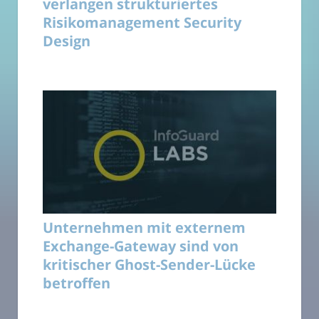
verlangen strukturiertes
Risikomanagement Security
Design
Unternehmen mit externem
Exchange-Gateway sind von
kritischer Ghost-Sender-Lücke
betroffen