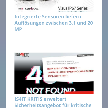
Integrierte Sensoren liefern
Auflösungen zwischen 3,1 und 20
MP
IS4IT KRITIS erweitert
Sicherheitsangebot für kritische