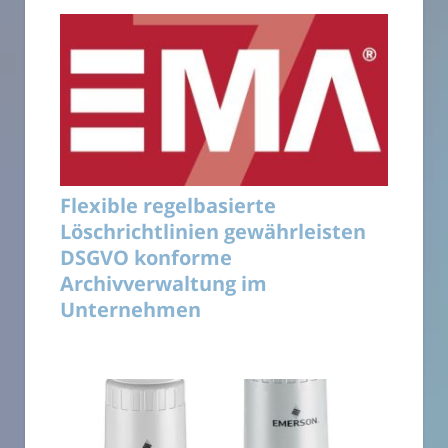
Flexible regelbasierte
Löschrichtlinien gewährleisten
DSGVO konforme
Archivverwaltung im
Unternehmen