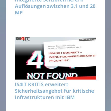
Auflösungen zwischen 3,1 und 20
MP
IS4IT KRITIS erweitert
Sicherheitsangebot für kritische
Infrastrukturen mit IBM