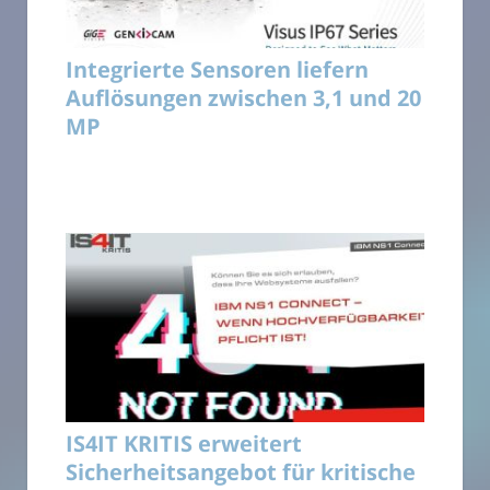
Integrierte Sensoren liefern
Auflösungen zwischen 3,1 und 20
MP
IS4IT KRITIS erweitert
Sicherheitsangebot für kritische