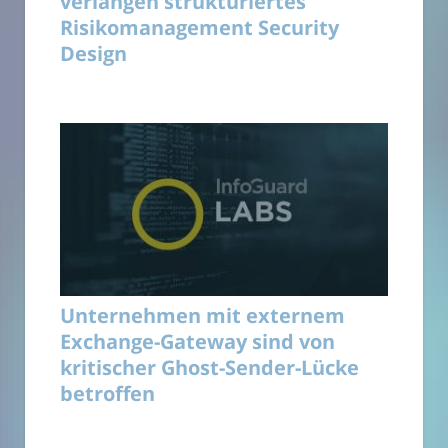
verlangen strukturiertes
Risikomanagement Security
Design
Unternehmen mit externem
Exchange-Gateway sind von
kritischer Ghost-Sender-Lücke
betroffen