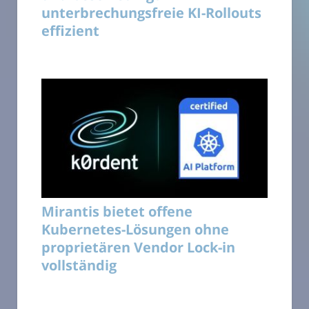
unterbrechungsfreie KI-Rollouts
effizient
Mirantis bietet offene
Kubernetes-Lösungen ohne
proprietären Vendor Lock-in
vollständig