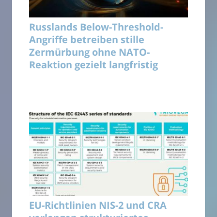
Russlands Below-Threshold-
Angriffe betreiben stille
Zermürbung ohne NATO-
Reaktion gezielt langfristig
EU-Richtlinien NIS-2 und CRA