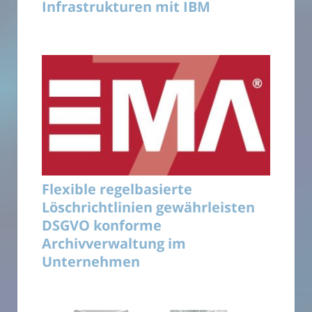
Infrastrukturen mit IBM
Flexible regelbasierte
Löschrichtlinien gewährleisten
DSGVO konforme
Archivverwaltung im
Unternehmen