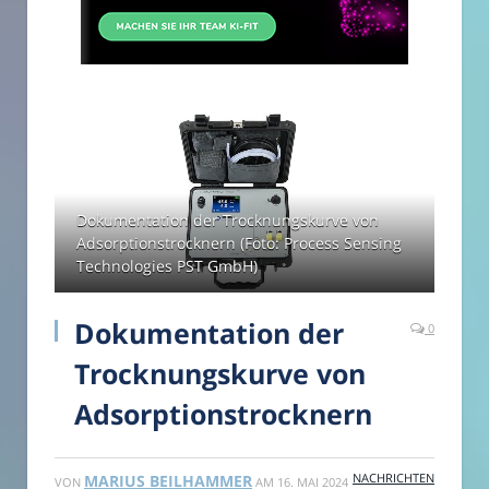
Dokumentation der Trocknungskurve von
Adsorptionstrocknern (Foto: Process Sensing
Technologies PST GmbH)
Dokumentation der
0
Trocknungskurve von
Adsorptionstrocknern
NACHRICHTEN
MARIUS BEILHAMMER
VON
AM
16. MAI 2024