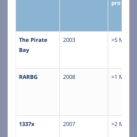
pro Mona
The Pirate
2003
>5 Millio
Bay
RARBG
2008
>1 Millio
1337x
2007
>2 Millio