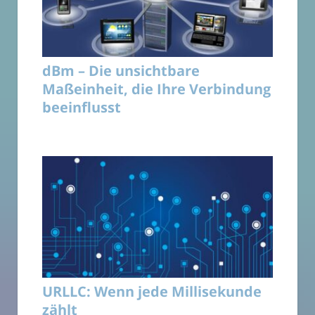
dBm – Die unsichtbare
Maßeinheit, die Ihre Verbindung
beeinflusst
URLLC: Wenn jede Millisekunde
zählt