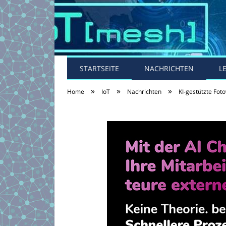
STARTSEITE
NACHRICHTEN
L
»
»
»
Home
IoT
Nachrichten
KI-gestützte Fot